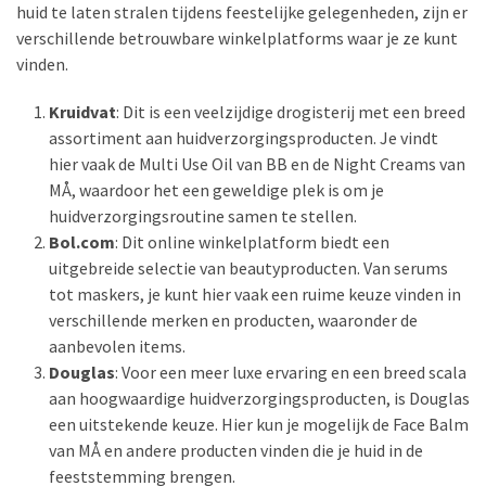
huid te laten stralen tijdens feestelijke gelegenheden, zijn er
verschillende betrouwbare winkelplatforms waar je ze kunt
Oog
vinden.
make-
up
Kruidvat
: Dit is een veelzijdige drogisterij met een breed
(11)
assortiment aan huidverzorgingsproducten. Je vindt
hier vaak de Multi Use Oil van BB en de Night Creams van
MÅ, waardoor het een geweldige plek is om je
huidverzorgingsroutine samen te stellen.
Bol.com
: Dit online winkelplatform biedt een
uitgebreide selectie van beautyproducten. Van serums
tot maskers, je kunt hier vaak een ruime keuze vinden in
verschillende merken en producten, waaronder de
aanbevolen items.
Douglas
: Voor een meer luxe ervaring en een breed scala
aan hoogwaardige huidverzorgingsproducten, is Douglas
een uitstekende keuze. Hier kun je mogelijk de Face Balm
van MÅ en andere producten vinden die je huid in de
feeststemming brengen.