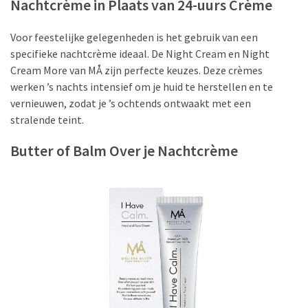
Nachtcrème in Plaats van 24-uurs Crème
Haves:
De
Geheimen
Voor feestelijke gelegenheden is het gebruik van een
voor
specifieke nachtcrème ideaal. De Night Cream en Night
Betoverende
Cream More van MÅ zijn perfecte keuzes. Deze crèmes
Ogen
werken ’s nachts intensief om je huid te herstellen en te
vernieuwen, zodat je ’s ochtends ontwaakt met een
stralende teint.
MOST
USED
Butter of Balm Over je Nachtcrème
CATEGORIES
REISINSPIRATIE
(12)
NAGELLAK
(9)
SCHOONHEIDSHULPMIDDELEN
(8)