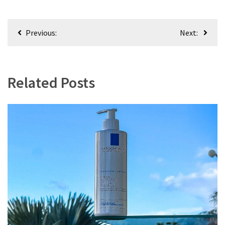
Bericht
Previous:
Next:
navigatie
Related Posts