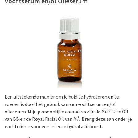
Vochtserum en/of Olieserum
Deze
tips
moet
je
weten
Licht
Verhoogd:
Hoe
Accessoires
Je
Outfit
Meer
Diepte
Een uitstekende manier om je huid te hydrateren en te
Geven
voeden is door het gebruik van een vochtserum en/of
olieserum. Mijn persoonlijke aanraders zijn de Multi Use Oil
Oogmake-
van BB en de Royal Facial Oil van MÅ. Breng deze aan onder je
up
nachtcrème voor een intense hydratatieboost.
Must-