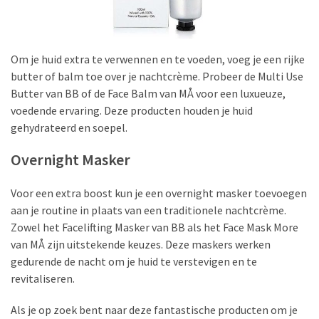
MODE-
OUTFIT
Om je huid extra te verwennen en te voeden, voeg je een rijke
(6)
butter of balm toe over je nachtcrème. Probeer de Multi Use
Butter van BB of de Face Balm van MÅ voor een luxueuze,
HUIDVERZORGING
voedende ervaring. Deze producten houden je huid
(41)
gehydrateerd en soepel.
Gezichtscrèmes
(16)
Overnight Masker
Gezichtsreiniging
Voor een extra boost kun je een overnight masker toevoegen
(13)
aan je routine in plaats van een traditionele nachtcrème.
Zowel het Facelifting Masker van BB als het Face Mask More
Oogcrèmes
van MÅ zijn uitstekende keuzes. Deze maskers werken
(10)
gedurende de nacht om je huid te verstevigen en te
revitaliseren.
Lipstick
Als je op zoek bent naar deze fantastische producten om je
(14)