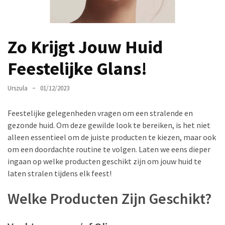
Make-
up
Tas
Zo Krijgt Jouw Huid
Must-
Haves:
Feestelijke Glans!
Onmisbare
Schoonheidproducten
Urszula
01/12/2023
voor
je
Feestelijke gelegenheden vragen om een stralende en
Avontuur
gezonde huid. Om deze gewilde look te bereiken, is het niet
alleen essentieel om de juiste producten te kiezen, maar ook
Hoe
om een doordachte routine te volgen. Laten we eens dieper
je
ingaan op welke producten geschikt zijn om jouw huid te
nagellak
laten stralen tijdens elk feest!
kunt
beschermen
Welke Producten Zijn Geschikt?
tegen
vervagen: