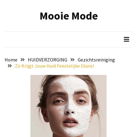
Skip
Skip
to
to
Mooie Mode
content
content
RECENTE
BERICHTEN
Onmisbare
make-
up
Home
HUIDVERZORGING
Gezichtsreiniging
tools:
Zo Krijgt Jouw Huid Feestelijke Glans!
zo
wordt
jouw
beauty
routine
efficiënter
en
mooier
Reis