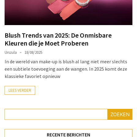
Make-
up
Tas
Must-
Blush Trends van 2025: De Onmisbare
Haves:
Kleuren die je Moet Proberen
Onmisbare
Schoonheidproducten
Urszula
18/08/2025
voor
In de wereld van make-up is blush al lang niet meer slechts
je
een subtiele toevoeging aan de wangen. In 2025 komt deze
Avontuur
klassieke favoriet opnieuw
Hoe
LEES VERDER
je
nagellak
kunt
ZOEKEN
beschermen
tegen
vervagen:
RECENTE BERICHTEN