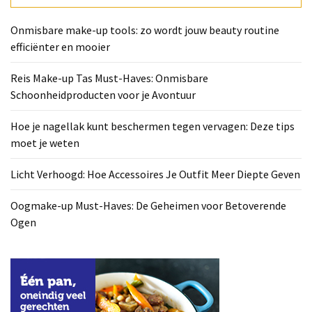
Deze
tips
Onmisbare make-up tools: zo wordt jouw beauty routine
moet
efficiënter en mooier
je
weten
Reis Make-up Tas Must-Haves: Onmisbare
Schoonheidproducten voor je Avontuur
Licht
Verhoogd:
Hoe je nagellak kunt beschermen tegen vervagen: Deze tips
Hoe
moet je weten
Accessoires
Je
Licht Verhoogd: Hoe Accessoires Je Outfit Meer Diepte Geven
Outfit
Meer
Oogmake-up Must-Haves: De Geheimen voor Betoverende
Diepte
Ogen
Geven
Oogmake-
up
Must-