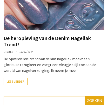
Make-
up
Tas
Must-
Haves:
Onmisbare
De heropleving van de Denim Nagellak
Schoonheidproducten
Trend!
voor
je
Urszula
17/02/2024
Avontuur
De opwindende trend van denim nagellak maakt een
glorieuze terugkeer en voegt een vleugje stijl toe aan de
Hoe
wereld van nagelverzorging. Ik neem je mee
je
nagellak
LEES VERDER
kunt
beschermen
tegen
ZOEKEN
vervagen: