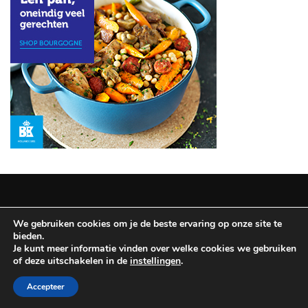
Haves:
De
Geheimen
voor
Betoverende
Ogen
MOST
USED
CATEGORIES
REISINSPIRATIE
(12)
We gebruiken cookies om je de beste ervaring op onze site te
Copyright © 2025 All Rights Reserved
|
Theme: BlockWP by
bieden.
NAGELLAK
Candid Themes
.
Je kunt meer informatie vinden over welke cookies we gebruiken
(9)
of deze uitschakelen in de
instellingen
.
Disclaimer & Privacy policy
Accepteer
SCHOONHEIDSHULPMIDDELEN
(8)