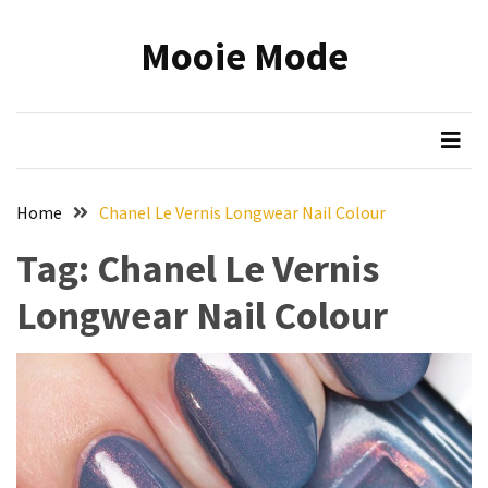
Skip
Skip
to
to
Mooie Mode
content
content
RECENTE
BERICHTEN
Onmisbare
make-
up
Home
Chanel Le Vernis Longwear Nail Colour
tools:
zo
Tag:
Chanel Le Vernis
wordt
Longwear Nail Colour
jouw
beauty
routine
efficiënter
en
mooier
Reis