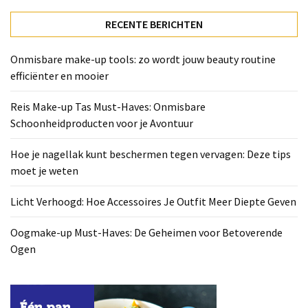
Deze
tips
RECENTE BERICHTEN
moet
je
Onmisbare make-up tools: zo wordt jouw beauty routine
weten
efficiënter en mooier
Licht
Reis Make-up Tas Must-Haves: Onmisbare
Verhoogd:
Schoonheidproducten voor je Avontuur
Hoe
Accessoires
Hoe je nagellak kunt beschermen tegen vervagen: Deze tips
Je
moet je weten
Outfit
Meer
Licht Verhoogd: Hoe Accessoires Je Outfit Meer Diepte Geven
Diepte
Geven
Oogmake-up Must-Haves: De Geheimen voor Betoverende
Ogen
Oogmake-
up
Must-