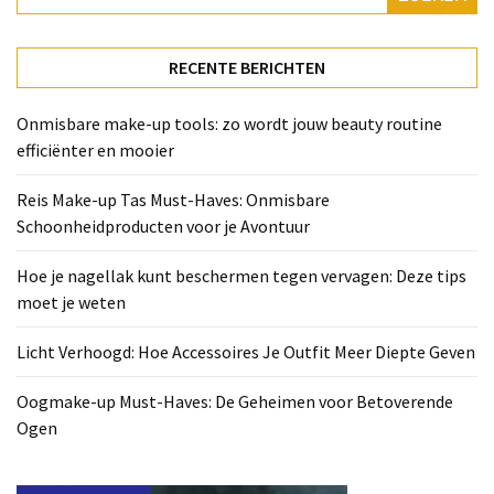
Deze
tips
moet
RECENTE BERICHTEN
je
weten
Onmisbare make-up tools: zo wordt jouw beauty routine
efficiënter en mooier
Licht
Verhoogd:
Reis Make-up Tas Must-Haves: Onmisbare
Hoe
Schoonheidproducten voor je Avontuur
Accessoires
Je
Hoe je nagellak kunt beschermen tegen vervagen: Deze tips
Outfit
moet je weten
Meer
Diepte
Licht Verhoogd: Hoe Accessoires Je Outfit Meer Diepte Geven
Geven
Oogmake-up Must-Haves: De Geheimen voor Betoverende
Oogmake-
Ogen
up
Must-