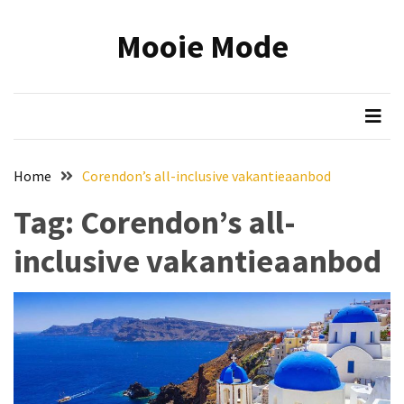
Skip
Skip
to
to
Mooie Mode
content
content
RECENTE
BERICHTEN
Onmisbare
make-
up
Home
Corendon’s all-inclusive vakantieaanbod
tools:
zo
Tag:
Corendon’s all-
wordt
inclusive vakantieaanbod
jouw
beauty
routine
efficiënter
en
mooier
Reis