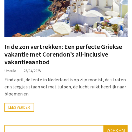
Make-
up
Tas
Must-
Haves:
Onmisbare
In de zon vertrekken: Een perfecte Griekse
Schoonheidproducten
vakantie met Corendon’s all-inclusive
voor
vakantieaanbod
je
Avontuur
Urszula
25/04/2025
Eind april, de lente in Nederland is op zijn mooist, de straten
Hoe
en steegjes staan vol met tulpen, de lucht ruikt heerlijk naar
je
bloemen en
nagellak
kunt
LEES VERDER
beschermen
tegen
vervagen:
ZOEKEN