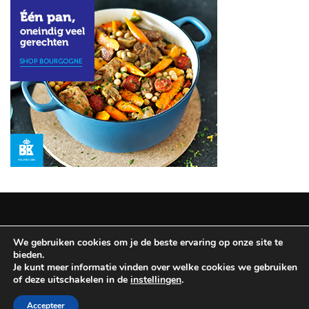
Haves:
De
Geheimen
voor
Betoverende
Ogen
MOST
USED
CATEGORIES
REISINSPIRATIE
(12)
We gebruiken cookies om je de beste ervaring op onze site te
NAGELLAK
Copyright © 2025 All Rights Reserved
|
Theme: BlockWP by
bieden.
(9)
Candid Themes
.
Je kunt meer informatie vinden over welke cookies we gebruiken
of deze uitschakelen in de
instellingen
.
SCHOONHEIDSHULPMIDDELEN
Disclaimer & Privacy policy
Accepteer
(8)