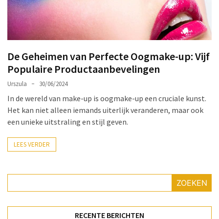
Make-
up
Tas
Must-
De Geheimen van Perfecte Oogmake-up: Vijf
Haves:
Populaire Productaanbevelingen
Onmisbare
Schoonheidproducten
Urszula
30/06/2024
voor
In de wereld van make-up is oogmake-up een cruciale kunst.
je
Het kan niet alleen iemands uiterlijk veranderen, maar ook
Avontuur
een unieke uitstraling en stijl geven.
Hoe
LEES VERDER
je
nagellak
kunt
ZOEKEN
beschermen
tegen
vervagen:
RECENTE BERICHTEN