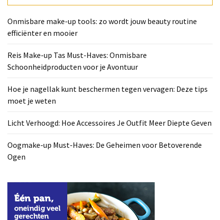
Deze
tips
Onmisbare make-up tools: zo wordt jouw beauty routine
moet
efficiënter en mooier
je
weten
Reis Make-up Tas Must-Haves: Onmisbare
Schoonheidproducten voor je Avontuur
Licht
Verhoogd:
Hoe je nagellak kunt beschermen tegen vervagen: Deze tips
Hoe
moet je weten
Accessoires
Je
Licht Verhoogd: Hoe Accessoires Je Outfit Meer Diepte Geven
Outfit
Meer
Oogmake-up Must-Haves: De Geheimen voor Betoverende
Diepte
Ogen
Geven
Oogmake-
up
Must-