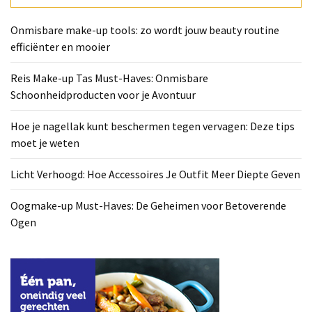
Deze
tips
Onmisbare make-up tools: zo wordt jouw beauty routine
moet
efficiënter en mooier
je
weten
Reis Make-up Tas Must-Haves: Onmisbare
Schoonheidproducten voor je Avontuur
Licht
Verhoogd:
Hoe je nagellak kunt beschermen tegen vervagen: Deze tips
Hoe
moet je weten
Accessoires
Je
Licht Verhoogd: Hoe Accessoires Je Outfit Meer Diepte Geven
Outfit
Meer
Oogmake-up Must-Haves: De Geheimen voor Betoverende
Diepte
Ogen
Geven
Oogmake-
up
Must-