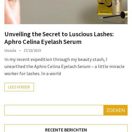
Make-
up
Tas
Must-
Unveiling the Secret to Luscious Lashes:
Haves:
Aphro Celina Eyelash Serum
Onmisbare
Schoonheidproducten
Urszula
27/10/2023
voor
In my recent expedition through my beauty stash, I
je
unearthed the Aphro Celina Eyelash Serum – a little miracle
Avontuur
worker for lashes. In a world
Hoe
LEES VERDER
je
nagellak
kunt
ZOEKEN
beschermen
tegen
vervagen:
RECENTE BERICHTEN