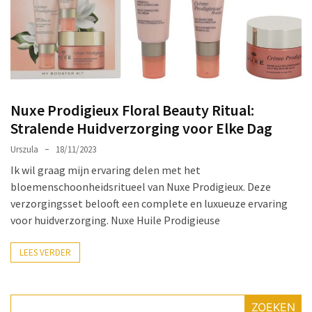
Make-
up
Tas
Must-
Haves:
Onmisbare
Nuxe Prodigieux Floral Beauty Ritual:
Schoonheidproducten
Stralende Huidverzorging voor Elke Dag
voor
je
Urszula
18/11/2023
Avontuur
Ik wil graag mijn ervaring delen met het
bloemenschoonheidsritueel van Nuxe Prodigieux. Deze
Hoe
verzorgingsset belooft een complete en luxueuze ervaring
je
voor huidverzorging. Nuxe Huile Prodigieuse
nagellak
kunt
LEES VERDER
beschermen
tegen
vervagen:
ZOEKEN