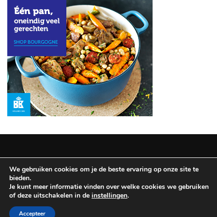
Haves:
De
Geheimen
voor
Betoverende
Ogen
MOST
USED
CATEGORIES
REISINSPIRATIE
(12)
We gebruiken cookies om je de beste ervaring op onze site te
NAGELLAK
Copyright © 2025 All Rights Reserved
|
Theme: BlockWP by
bieden.
(9)
Candid Themes
.
Je kunt meer informatie vinden over welke cookies we gebruiken
of deze uitschakelen in de
instellingen
.
Disclaimer & Privacy policy
SCHOONHEIDSHULPMIDDELEN
Accepteer
(8)