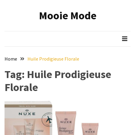
Skip
Skip
to
to
Mooie Mode
content
content
RECENTE
BERICHTEN
Onmisbare
make-
up
Home
Huile Prodigieuse Florale
tools:
zo
Tag:
Huile Prodigieuse
wordt
Florale
jouw
beauty
routine
efficiënter
en
mooier
Reis