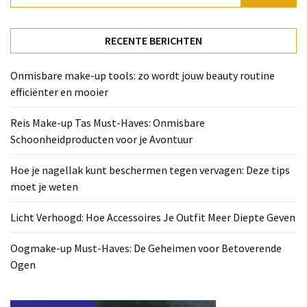
Deze
tips
moet
RECENTE BERICHTEN
je
weten
Onmisbare make-up tools: zo wordt jouw beauty routine
efficiënter en mooier
Licht
Verhoogd:
Reis Make-up Tas Must-Haves: Onmisbare
Hoe
Schoonheidproducten voor je Avontuur
Accessoires
Je
Hoe je nagellak kunt beschermen tegen vervagen: Deze tips
Outfit
moet je weten
Meer
Diepte
Licht Verhoogd: Hoe Accessoires Je Outfit Meer Diepte Geven
Geven
Oogmake-up Must-Haves: De Geheimen voor Betoverende
Oogmake-
Ogen
up
Must-