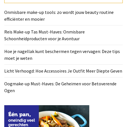
Deze
tips
Onmisbare make-up tools: zo wordt jouw beauty routine
moet
efficiënter en mooier
je
weten
Reis Make-up Tas Must-Haves: Onmisbare
Schoonheidproducten voor je Avontuur
Licht
Verhoogd:
Hoe je nagellak kunt beschermen tegen vervagen: Deze tips
Hoe
moet je weten
Accessoires
Je
Licht Verhoogd: Hoe Accessoires Je Outfit Meer Diepte Geven
Outfit
Meer
Oogmake-up Must-Haves: De Geheimen voor Betoverende
Diepte
Ogen
Geven
Oogmake-
up
Must-