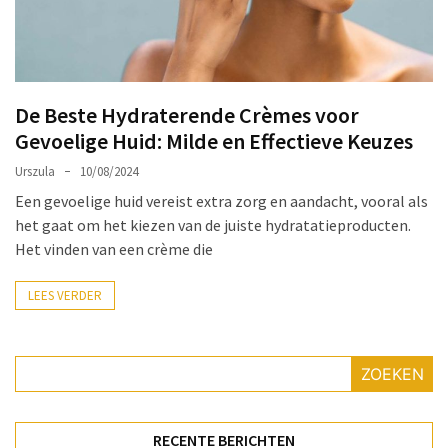
Make-
up
Tas
Must-
De Beste Hydraterende Crèmes voor
Haves:
Gevoelige Huid: Milde en Effectieve Keuzes
Onmisbare
Schoonheidproducten
Urszula
10/08/2024
voor
Een gevoelige huid vereist extra zorg en aandacht, vooral als
je
het gaat om het kiezen van de juiste hydratatieproducten.
Avontuur
Het vinden van een crème die
Hoe
LEES VERDER
je
nagellak
kunt
ZOEKEN
beschermen
tegen
vervagen:
RECENTE BERICHTEN