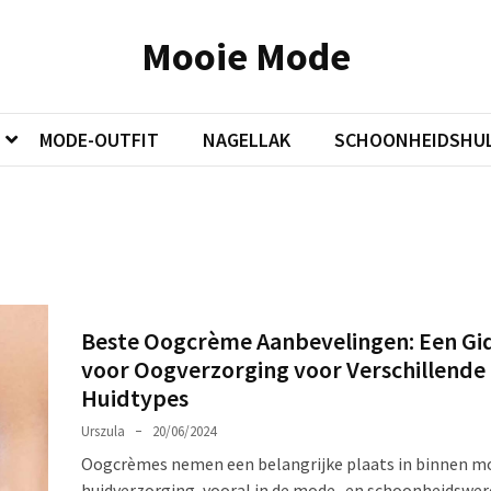
Mooie Mode
MODE-OUTFIT
NAGELLAK
SCHOONHEIDSHUL
Beste Oogcrème Aanbevelingen: Een Gi
voor Oogverzorging voor Verschillende
Huidtypes
Urszula
20/06/2024
Oogcrèmes nemen een belangrijke plaats in binnen m
huidverzorging, vooral in de mode- en schoonheidswer