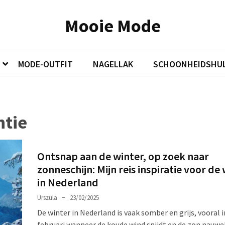
Mooie Mode
MODE-OUTFIT
NAGELLAK
SCHOONHEIDSHUL
ntie
Ontsnap aan de winter, op zoek naar
zonneschijn: Mijn reis inspiratie voor de
in Nederland
Urszula
23/02/2025
De winter in Nederland is vaak somber en grijs, vooral i
februari wanneer de koude wind snijdt en de zon nauwel