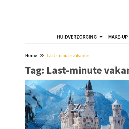
Skip
Skip
to
to
content
content
RECENTE
BERICHTEN
HUIDVERZORGING
MAKE-UP
Onmisbare
make-
up
Home
Last-minute vakantie
tools:
Tag:
Last-minute vaka
zo
wordt
jouw
beauty
routine
efficiënter
en
mooier
Reis