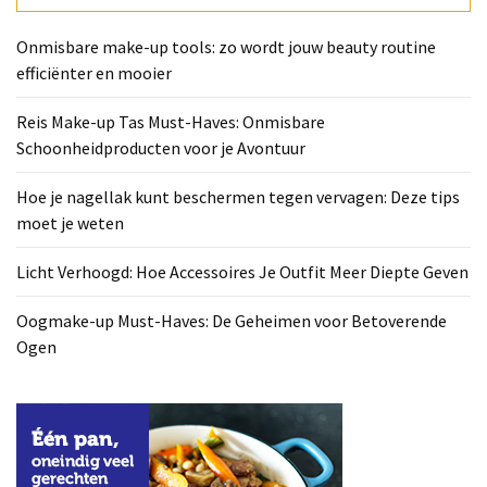
Deze
tips
Onmisbare make-up tools: zo wordt jouw beauty routine
moet
efficiënter en mooier
je
weten
Reis Make-up Tas Must-Haves: Onmisbare
Schoonheidproducten voor je Avontuur
Licht
Verhoogd:
Hoe je nagellak kunt beschermen tegen vervagen: Deze tips
Hoe
moet je weten
Accessoires
Je
Licht Verhoogd: Hoe Accessoires Je Outfit Meer Diepte Geven
Outfit
Meer
Oogmake-up Must-Haves: De Geheimen voor Betoverende
Diepte
Ogen
Geven
Oogmake-
up
Must-