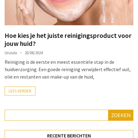
Make-
up
Tas
Must-
Hoe kies je het juiste reinigingsproduct voor
Haves:
jouw huid?
Onmisbare
Schoonheidproducten
Urszula
20/08/2024
voor
Reiniging is de eerste en meest essentiële stap in de
je
huidverzorging. Een goede reiniging verwijdert effectief vuil,
Avontuur
olie en restanten van make-up van de huid,
Hoe
LEES VERDER
je
nagellak
kunt
ZOEKEN
beschermen
tegen
vervagen:
RECENTE BERICHTEN