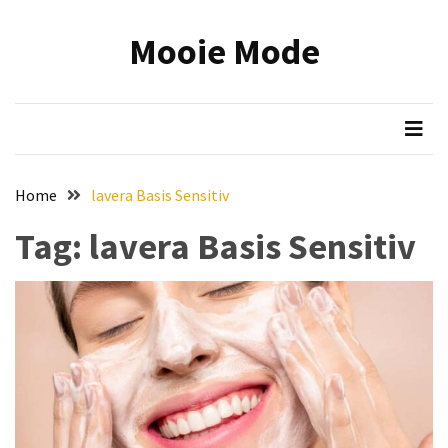
Skip
Skip
to
to
Mooie Mode
content
content
RECENTE
BERICHTEN
Onmisbare
make-
up
Home
lavera Basis Sensitiv
tools:
zo
Tag:
lavera Basis Sensitiv
wordt
jouw
beauty
routine
efficiënter
en
mooier
Reis