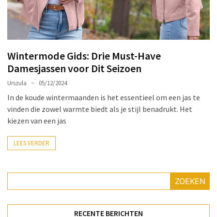
Make-
up
Tas
Must-
Wintermode Gids: Drie Must-Have
Haves:
Damesjassen voor Dit Seizoen
Onmisbare
Schoonheidproducten
Urszula
05/12/2024
voor
In de koude wintermaanden is het essentieel om een jas te
je
vinden die zowel warmte biedt als je stijl benadrukt. Het
Avontuur
kiezen van een jas
Hoe
LEES VERDER
je
nagellak
kunt
ZOEKEN
beschermen
tegen
vervagen:
RECENTE BERICHTEN