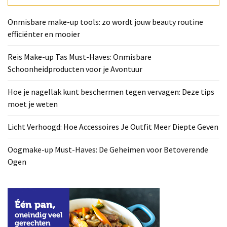
Deze
tips
Onmisbare make-up tools: zo wordt jouw beauty routine
moet
efficiënter en mooier
je
weten
Reis Make-up Tas Must-Haves: Onmisbare
Schoonheidproducten voor je Avontuur
Licht
Verhoogd:
Hoe je nagellak kunt beschermen tegen vervagen: Deze tips
Hoe
moet je weten
Accessoires
Je
Licht Verhoogd: Hoe Accessoires Je Outfit Meer Diepte Geven
Outfit
Meer
Oogmake-up Must-Haves: De Geheimen voor Betoverende
Diepte
Ogen
Geven
Oogmake-
up
Must-