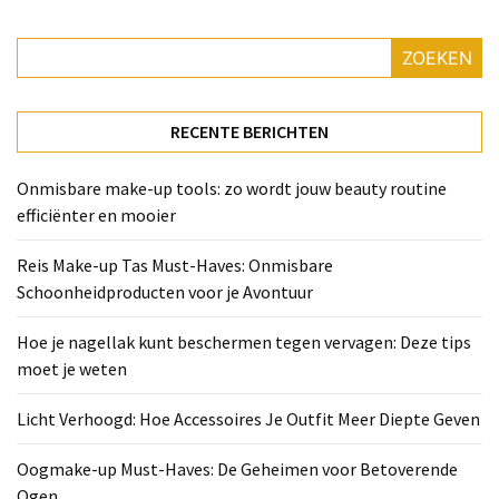
Deze
tips
ZOEKEN
moet
je
weten
RECENTE BERICHTEN
Licht
Onmisbare make-up tools: zo wordt jouw beauty routine
Verhoogd:
efficiënter en mooier
Hoe
Accessoires
Reis Make-up Tas Must-Haves: Onmisbare
Je
Schoonheidproducten voor je Avontuur
Outfit
Meer
Hoe je nagellak kunt beschermen tegen vervagen: Deze tips
Diepte
moet je weten
Geven
Licht Verhoogd: Hoe Accessoires Je Outfit Meer Diepte Geven
Oogmake-
up
Oogmake-up Must-Haves: De Geheimen voor Betoverende
Must-
Ogen