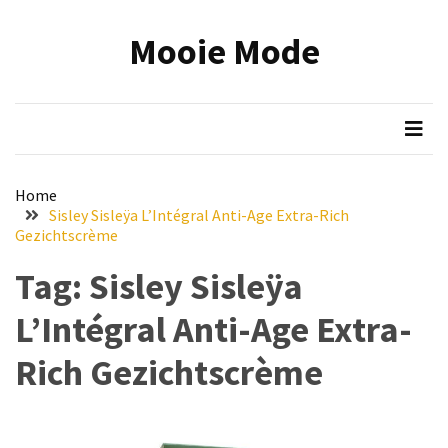
Skip
Skip
to
to
Mooie Mode
content
content
RECENTE
BERICHTEN
Onmisbare
make-
up
Home
tools:
Sisley Sisleÿa L’Intégral Anti-Age Extra-Rich
zo
Gezichtscrème
wordt
Tag:
Sisley Sisleÿa
jouw
beauty
L’Intégral Anti-Age Extra-
routine
efficiënter
Rich Gezichtscrème
en
mooier
Reis