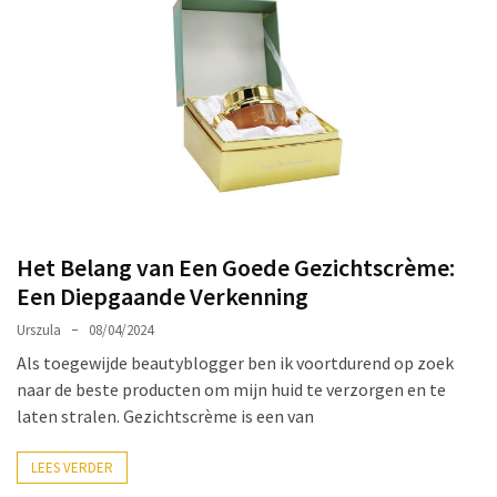
Make-
up
Tas
Must-
Haves:
Onmisbare
Schoonheidproducten
voor
je
Het Belang van Een Goede Gezichtscrème:
Avontuur
Een Diepgaande Verkenning
Hoe
Urszula
08/04/2024
je
Als toegewijde beautyblogger ben ik voortdurend op zoek
nagellak
naar de beste producten om mijn huid te verzorgen en te
kunt
laten stralen. Gezichtscrème is een van
beschermen
tegen
LEES VERDER
vervagen: