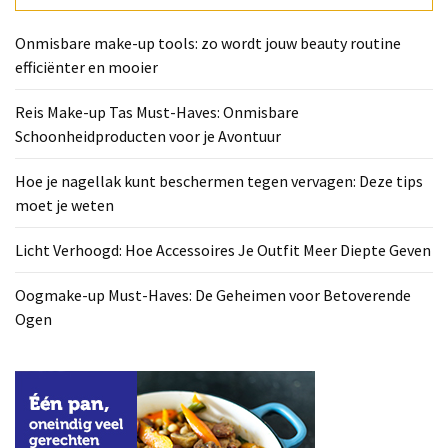
Deze
tips
Onmisbare make-up tools: zo wordt jouw beauty routine
moet
efficiënter en mooier
je
weten
Reis Make-up Tas Must-Haves: Onmisbare
Schoonheidproducten voor je Avontuur
Licht
Verhoogd:
Hoe je nagellak kunt beschermen tegen vervagen: Deze tips
Hoe
moet je weten
Accessoires
Je
Licht Verhoogd: Hoe Accessoires Je Outfit Meer Diepte Geven
Outfit
Meer
Oogmake-up Must-Haves: De Geheimen voor Betoverende
Diepte
Ogen
Geven
Oogmake-
up
Must-