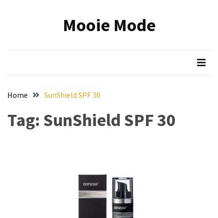
Skip
Skip
to
to
Mooie Mode
content
content
RECENTE
BERICHTEN
Onmisbare
make-
up
Home
SunShield SPF 30
tools:
zo
Tag:
SunShield SPF 30
wordt
jouw
beauty
routine
efficiënter
en
mooier
Reis