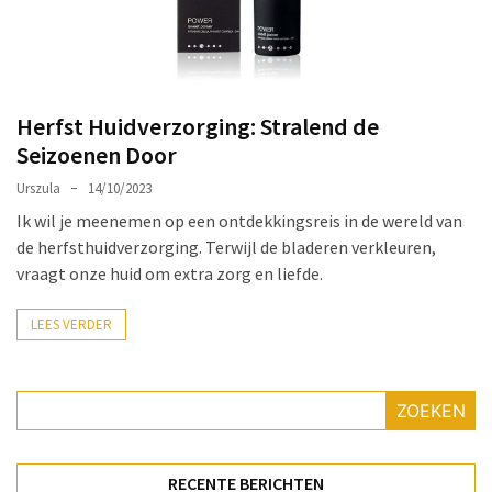
Make-
up
Tas
Must-
Herfst Huidverzorging: Stralend de
Haves:
Seizoenen Door
Onmisbare
Schoonheidproducten
Urszula
14/10/2023
voor
Ik wil je meenemen op een ontdekkingsreis in de wereld van
je
de herfsthuidverzorging. Terwijl de bladeren verkleuren,
Avontuur
vraagt onze huid om extra zorg en liefde.
Hoe
LEES VERDER
je
nagellak
kunt
ZOEKEN
beschermen
tegen
vervagen:
RECENTE BERICHTEN