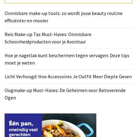
Deze
tips
Onmisbare make-up tools: zo wordt jouw beauty routine
moet
efficiënter en mooier
je
weten
Reis Make-up Tas Must-Haves: Onmisbare
Schoonheidproducten voor je Avontuur
Licht
Verhoogd:
Hoe je nagellak kunt beschermen tegen vervagen: Deze tips
Hoe
moet je weten
Accessoires
Je
Licht Verhoogd: Hoe Accessoires Je Outfit Meer Diepte Geven
Outfit
Meer
Oogmake-up Must-Haves: De Geheimen voor Betoverende
Diepte
Ogen
Geven
Oogmake-
up
Must-