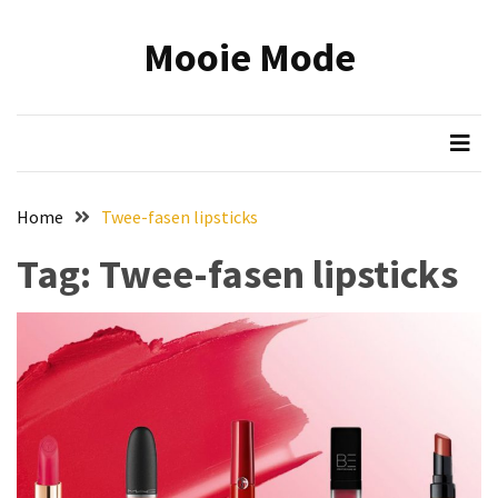
Skip
Skip
to
to
Mooie Mode
content
content
RECENTE
BERICHTEN
Onmisbare
make-
up
Home
Twee-fasen lipsticks
tools:
zo
Tag:
Twee-fasen lipsticks
wordt
jouw
beauty
routine
efficiënter
en
mooier
Reis