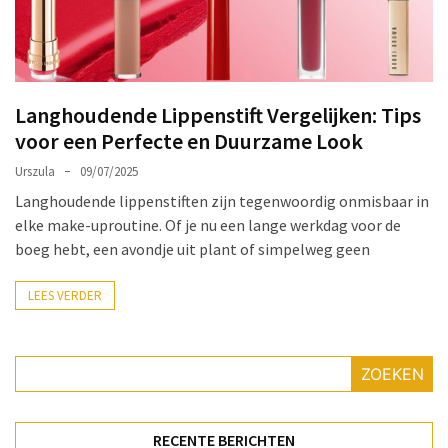
Make-
up
Tas
Must-
Langhoudende Lippenstift Vergelijken: Tips
Haves:
voor een Perfecte en Duurzame Look
Onmisbare
Schoonheidproducten
Urszula
09/07/2025
voor
Langhoudende lippenstiften zijn tegenwoordig onmisbaar in
je
elke make-uproutine. Of je nu een lange werkdag voor de
Avontuur
boeg hebt, een avondje uit plant of simpelweg geen
Hoe
LEES VERDER
je
nagellak
kunt
ZOEKEN
beschermen
tegen
vervagen:
RECENTE BERICHTEN