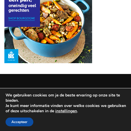
Haves:
De
Geheimen
voor
Betoverende
Ogen
MOST
USED
CATEGORIES
REISINSPIRATIE
(12)
We gebruiken cookies om je de beste ervaring op onze site te
Copyright © 2025 All Rights Reserved
|
Theme: BlockWP by
bieden.
NAGELLAK
Candid Themes
.
Je kunt meer informatie vinden over welke cookies we gebruiken
(9)
of deze uitschakelen in de
instellingen
.
Disclaimer & Privacy policy
Accepteer
SCHOONHEIDSHULPMIDDELEN
(8)