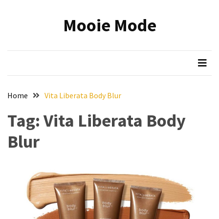
Skip
Skip
to
to
Mooie Mode
content
content
RECENTE
BERICHTEN
Onmisbare
make-
up
Home
Vita Liberata Body Blur
tools:
zo
Tag:
Vita Liberata Body
wordt
Blur
jouw
beauty
routine
efficiënter
en
mooier
Reis