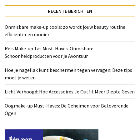
Deze
tips
RECENTE BERICHTEN
moet
je
Onmisbare make-up tools: zo wordt jouw beauty routine
weten
efficiënter en mooier
Licht
Reis Make-up Tas Must-Haves: Onmisbare
Verhoogd:
Schoonheidproducten voor je Avontuur
Hoe
Accessoires
Hoe je nagellak kunt beschermen tegen vervagen: Deze tips
Je
moet je weten
Outfit
Meer
Licht Verhoogd: Hoe Accessoires Je Outfit Meer Diepte Geven
Diepte
Geven
Oogmake-up Must-Haves: De Geheimen voor Betoverende
Ogen
Oogmake-
up
Must-