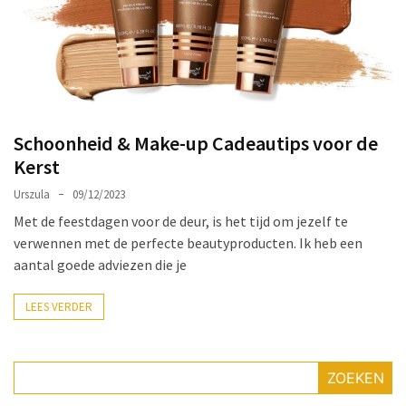
Make-
up
Tas
Must-
Haves:
Onmisbare
Schoonheid & Make-up Cadeautips voor de
Schoonheidproducten
Kerst
voor
je
Urszula
09/12/2023
Avontuur
Met de feestdagen voor de deur, is het tijd om jezelf te
verwennen met de perfecte beautyproducten. Ik heb een
Hoe
aantal goede adviezen die je
je
nagellak
LEES VERDER
kunt
beschermen
tegen
ZOEKEN
vervagen: