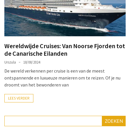
Make-
up
Tas
Must-
Haves:
Onmisbare
Wereldwijde Cruises: Van Noorse Fjorden tot
Schoonheidproducten
de Canarische Eilanden
voor
je
Urszula
18/08/2024
Avontuur
De wereld verkennen per cruise is een van de meest
ontspannende en luxueuze manieren om te reizen. Of je nu
Hoe
droomt van het bewonderen van
je
nagellak
LEES VERDER
kunt
beschermen
tegen
ZOEKEN
vervagen: