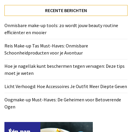
Deze
tips
RECENTE BERICHTEN
moet
je
Onmisbare make-up tools: zo wordt jouw beauty routine
weten
efficiënter en mooier
Licht
Reis Make-up Tas Must-Haves: Onmisbare
Verhoogd:
Schoonheidproducten voor je Avontuur
Hoe
Accessoires
Hoe je nagellak kunt beschermen tegen vervagen: Deze tips
Je
moet je weten
Outfit
Meer
Licht Verhoogd: Hoe Accessoires Je Outfit Meer Diepte Geven
Diepte
Geven
Oogmake-up Must-Haves: De Geheimen voor Betoverende
Ogen
Oogmake-
up
Must-