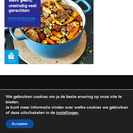
Haves:
De
Geheimen
voor
Betoverende
Ogen
MOST
USED
CATEGORIES
REISINSPIRATIE
(12)
We gebruiken cookies om je de beste ervaring op onze site te
Copyright © 2025 All Rights Reserved
|
Theme: BlockWP by
bieden.
NAGELLAK
Candid Themes
.
Je kunt meer informatie vinden over welke cookies we gebruiken
(9)
of deze uitschakelen in de
instellingen
.
Disclaimer & Privacy policy
Accepteer
SCHOONHEIDSHULPMIDDELEN
(8)