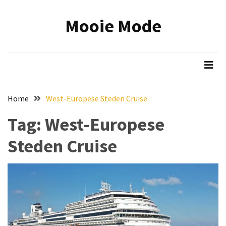
Skip
Skip
to
to
Mooie Mode
content
content
RECENTE
BERICHTEN
Onmisbare
make-
up
Home
West-Europese Steden Cruise
tools:
zo
Tag:
West-Europese
wordt
Steden Cruise
jouw
beauty
routine
efficiënter
en
mooier
Reis