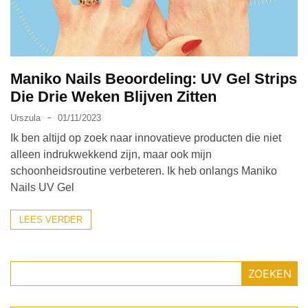
Make-
up
Tas
Must-
Maniko Nails Beoordeling: UV Gel Strips
Haves:
Die Drie Weken Blijven Zitten
Onmisbare
Schoonheidproducten
Urszula
01/11/2023
voor
Ik ben altijd op zoek naar innovatieve producten die niet
je
alleen indrukwekkend zijn, maar ook mijn
Avontuur
schoonheidsroutine verbeteren. Ik heb onlangs Maniko
Nails UV Gel
Hoe
je
LEES VERDER
nagellak
kunt
beschermen
ZOEKEN
tegen
vervagen: