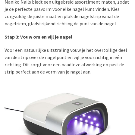
Maniko Nails biedt een uitgebreid assortiment maten, zodat
je de perfecte pasvorm voor elke nagel kunt vinden. Kies
MODE-
zorgvuldig de juiste maat en plak de nagelstrip vanaf de
OUTFIT
nagelriem, gladstrijkend richting de punt van de nagel.
(6)
Stap 3: Vouw om en vijl je nagel
HUIDVERZORGING
(41)
Voor een natuurlijke uitstraling vouw je het overtollige deel
Gezichtscrèmes
van de strip over de nagelpunt en vijl je voorzichtig in één
(16)
richting. Dit zorgt voor een naadloze afwerking en past de
strip perfect aan de vorm van je nagel aan.
Gezichtsreiniging
(13)
Oogcrèmes
(10)
Lipstick
(14)