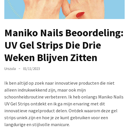
Make-
up
Tas
Must-
Maniko Nails Beoordeling:
Haves:
Onmisbare
UV Gel Strips Die Drie
Schoonheidproducten
Weken Blijven Zitten
voor
je
Avontuur
Urszula
01/11/2023
Hoe
Ik ben altijd op zoek naar innovatieve producten die niet
je
alleen indrukwekkend zijn, maar ook mijn
nagellak
schoonheidsroutine verbeteren. Ik heb onlangs Maniko Nails
kunt
UV Gel Strips ontdekt en ik ga mijn ervaring met dit
beschermen
innovatieve nagelproduct delen. Ontdek waarom deze gel
tegen
strips uniek zijn en hoe je ze kunt gebruiken voor een
vervagen:
langdurige en stijlvolle manicure.