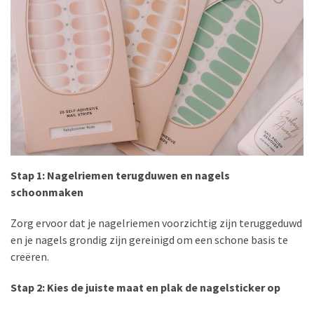
Haves:
De
Geheimen
voor
Betoverende
Ogen
MOST
USED
CATEGORIES
Stap 1: Nagelriemen terugduwen en nagels
schoonmaken
REISINSPIRATIE
(12)
Zorg ervoor dat je nagelriemen voorzichtig zijn teruggeduwd
en je nagels grondig zijn gereinigd om een schone basis te
NAGELLAK
creëren.
(9)
Stap 2: Kies de juiste maat en plak de nagelsticker op
SCHOONHEIDSHULPMIDDELEN
(8)