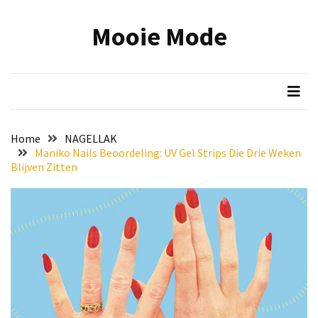
Skip
Skip
to
to
Mooie Mode
content
content
RECENTE
BERICHTEN
Onmisbare
make-
up
Home
NAGELLAK
tools:
Maniko Nails Beoordeling: UV Gel Strips Die Drie Weken
zo
Blijven Zitten
wordt
jouw
beauty
routine
efficiënter
en
mooier
Reis