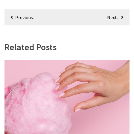
Bericht
Previous:
Next:
navigatie
Related Posts