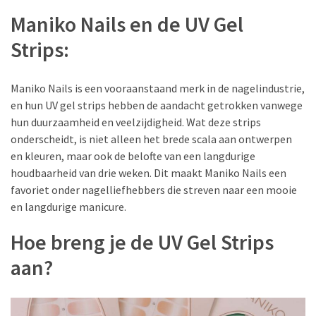
Deze
Maniko Nails en de UV Gel
tips
moet
Strips:
je
weten
Maniko Nails is een vooraanstaand merk in de nagelindustrie,
Licht
en hun UV gel strips hebben de aandacht getrokken vanwege
Verhoogd:
hun duurzaamheid en veelzijdigheid. Wat deze strips
Hoe
onderscheidt, is niet alleen het brede scala aan ontwerpen
Accessoires
en kleuren, maar ook de belofte van een langdurige
Je
houdbaarheid van drie weken. Dit maakt Maniko Nails een
Outfit
favoriet onder nagelliefhebbers die streven naar een mooie
Meer
en langdurige manicure.
Diepte
Hoe breng je de UV Gel Strips
Geven
aan?
Oogmake-
up
Must-