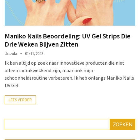
Make-
up
Tas
Must-
Maniko Nails Beoordeling: UV Gel Strips Die
Haves:
Drie Weken Blijven Zitten
Onmisbare
Schoonheidproducten
Urszula
01/11/2023
voor
Ik ben altijd op zoek naar innovatieve producten die niet
je
alleen indrukwekkend zijn, maar ook mijn
Avontuur
schoonheidsroutine verbeteren. Ik heb onlangs Maniko Nails
UV Gel
Hoe
je
LEES VERDER
nagellak
kunt
beschermen
ZOEKEN
tegen
vervagen: