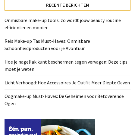
Deze
RECENTE BERICHTEN
tips
moet
Onmisbare make-up tools: zo wordt jouw beauty routine
je
efficiënter en mooier
weten
Reis Make-up Tas Must-Haves: Onmisbare
Licht
Schoonheidproducten voor je Avontuur
Verhoogd:
Hoe
Hoe je nagellak kunt beschermen tegen vervagen: Deze tips
Accessoires
moet je weten
Je
Outfit
Licht Verhoogd: Hoe Accessoires Je Outfit Meer Diepte Geven
Meer
Diepte
Oogmake-up Must-Haves: De Geheimen voor Betoverende
Geven
Ogen
Oogmake-
up
Must-